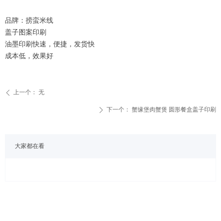
品牌：捞蛮米线
盖子图案印刷
油墨印刷快速，便捷，发货快
成本低，效果好
上一个：
无
ꄴ
下一个：
蟹缘堡肉蟹煲 圆形餐盒盖子印刷
ꄲ
大家都在看