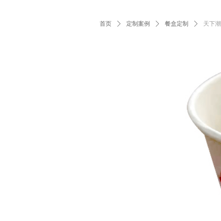
首页
ꄲ
定制案例
ꄲ
餐盒定制
ꄲ
天下潮