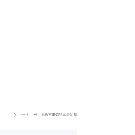
下一个：
可可兔长方形铝箔盒盖定制
ꄲ