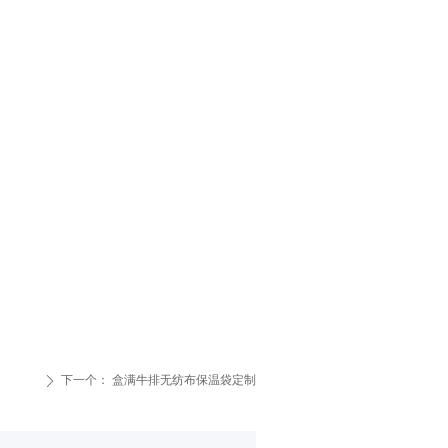
下一个：
盒满牛排无纺布保温袋定制
ꄲ