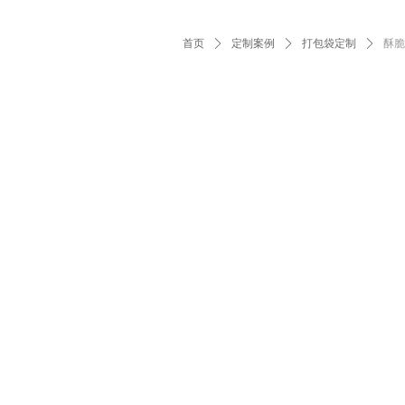
首页
ꄲ
定制案例
ꄲ
打包袋定制
ꄲ
酥脆