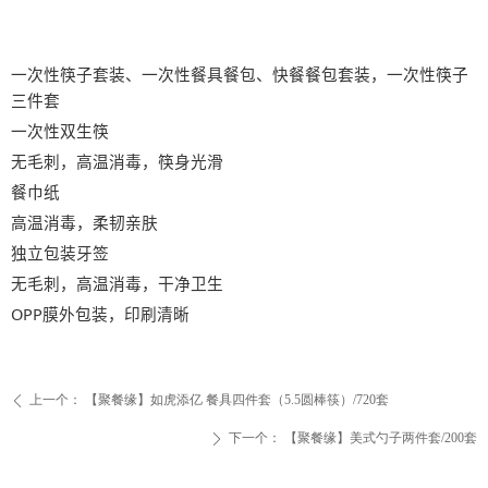
一次性筷子套装、一次性餐具餐包、快餐餐包套装，一次性筷子
三件套
一次性双生筷
无毛刺，高温消毒，筷身光滑
餐巾纸
高温消毒，柔韧亲肤
独立包装牙签
无毛刺，高温消毒，干净卫生
OPP膜外包装，印刷清晰
上一个：
【聚餐缘】如虎添亿 餐具四件套（5.5圆棒筷）/720套
ꄴ
下一个：
【聚餐缘】美式勺子两件套/200套
ꄲ