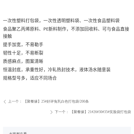
一次性塑料打包袋，一次性透明塑料袋、一次性食品塑料袋
食品聚乙丙烯原料、PE新料制作，不添加回收料、可与食品直接
接触
提手加宽，不易勒手
韧性十足，不易断裂
质感麻点，图案清晰
恒温封底，承重性好，冷轧热封技术，液体汤水随意装
规格型号多，适应不同场合
上一个：
【聚餐缘】25#好评兔乳白色打包袋/200条
ꄴ
下一个：
【聚餐缘】21#26#30#35#笑脸袋打包袋
ꄲ