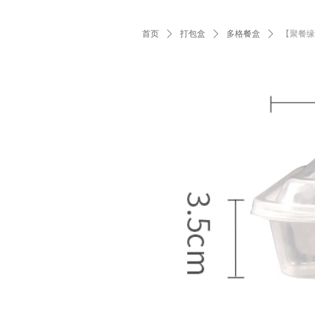
首页
ꄲ
打包盒
ꄲ
多格餐盒
ꄲ
【聚餐缘