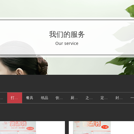
我们的服务
Our service
打包盒
打包袋
餐具
纸品
饮用具
厨房用品
之前分类
定制案例
封口贴