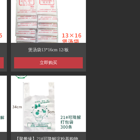
煲汤袋13*16cm 12/板
立即购买
袋
【聚餐缘】21#可降解淀粉基购物袋